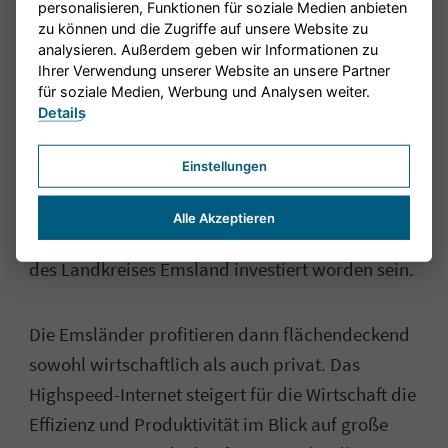
Anteil von Glasfaseranschlüssen an allen
personalisieren, Funktionen für soziale Medien anbieten
stationären Breitbandanschlüssen in den
zu können und die Zugriffe auf unsere Website zu
analysieren. Außerdem geben wir Informationen zu
Ländern der OECD im Dezember 2023 (©
Ihrer Verwendung unserer Website an unsere Partner
Statista)
für soziale Medien, Werbung und Analysen weiter.
Details
Bis Ende 2027 soll der Breitbandausbau im
Einstellungen
Emsland gänzlich abgeschlossen sein. Insgesamt
werden dann seit Start des Breitbandausbaus
Alle Akzeptieren
über 250 Mio. Euro in die digitale Infrastruktur
des Landkreises Emsland investiert worden sein.
Die Emsländer profitieren dann flächendeckend
sowohl wirtschaftlich als auch privat. Das
Highspeed-Internet steigert für die Wirtschaft die
Effizienz und Produktivität im Blick auf große