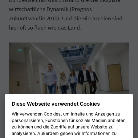
wirtschaftliche Dynamik (Prognos
Zukunftsstudie 2010). Und die Hierarchien sind
hier oft so flach wie das Land.
Diese Webseite verwendet Cookies
Wir verwenden Cookies, um Inhalte und Anzeigen zu
personalisieren, Funktionen für soziale Medien anbieten
zu können und die Zugriffe auf unsere Website zu
Teamwork, berufliche Entwicklung und
analysieren. Außerdem geben wir Informationen zu