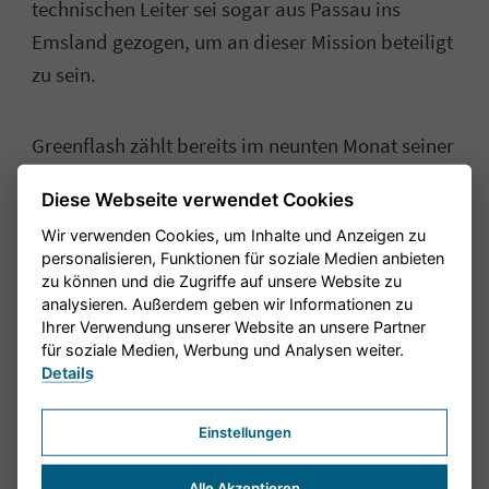
technischen Leiter sei sogar aus Passau ins
Emsland gezogen, um an dieser Mission beteiligt
zu sein.
Greenflash zählt bereits im neunten Monat seiner
jungen Unternehmensgeschichte Firmen wie die
Diese Webseite verwendet Cookies
Hermann Paus Maschinenfabrik in
Wir verwenden Cookies, um Inhalte und Anzeigen zu
Emsbüren, Gerdes Fensterbau aus Lengerich, die
personalisieren, Funktionen für soziale Medien anbieten
Boll Logistik mit mehreren emsländischen
zu können und die Zugriffe auf unsere Website zu
analysieren. Außerdem geben wir Informationen zu
Standorten oder Giga Coating in Twist zu seinen
Ihrer Verwendung unserer Website an unsere Partner
Auftraggebern. Eine Expansion auf den
für soziale Medien, Werbung und Analysen weiter.
nordrhein-westfälischen Markt stehe kurz bevor:
Details
Ein Standort in Essen werde gerade aufgebaut.
Einstellungen
Danach möchte man Projekte in ganz
Deutschland umsetzen.
Alle Akzeptieren